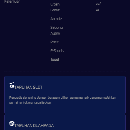
Ketentuan
Crash
Game
Arcade
Sabung
Ayam
Race
E-Sports
Togel
TARUHAN SLOT
Penyedia slot online dengan beragam pilihan game menarik yang memudahkan
pemain untuk mencapai jackpot
TARUHAN OLAHRAGA