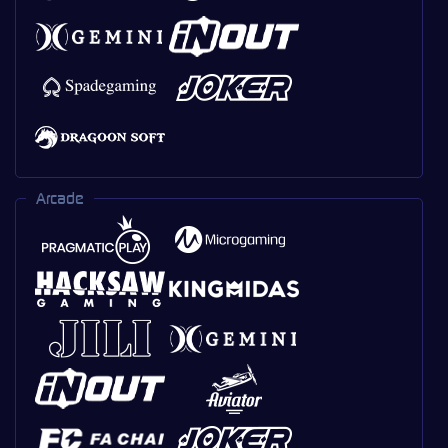
Arcade