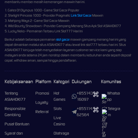
membantu member meraih kemenangan maxwin hari ini.
1. Gates Of Olympus 1000 - Game Slot Gacor Populer
2. Starlight Princess 1000 - Provider Pragmatic
Link Slot Gacor
Maxwin
3. Mahjong Ways 2 - Game Slot Gacor Maxwin
4. Wild Bounty Showdown - Provider Gampang Menang Situs Apk Slot ASIAHOKI77
5. Lucky Neko - Permainan Terbaru Link Slot777 Hari Ini
Berikut adalah beberapa permainan
slot gacor
maxwin gampang menang hari ini yang
dapat dimainkan melalui situs ASIAHOKI77 atau lewat link slot777 terbaru hari ini. Situs
ASIAHOKI77 kini juga telah menyediakan layanan customer service kami yang siap
melayani anda selama 24 jam nonstop dalam membantu kebutuhan anda seperti deposit
cepat, withdraw aman, sampai hingga pendaftaran.
Kebijaksanaan
Platform
Kategori
Dukungan
Komunitas
Tentang
Promosi
Hot
+855143
Whatsa
ASIAHOKI77
Games
16097
pp
Loyalty
Responsible
Slots
+855114
Telegra
Referral
Gambling
62564
m
Live
Pusat Bantuan
Casino
Syarat dan
Olahraga