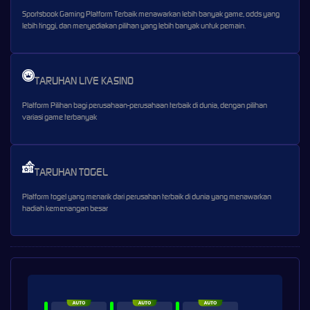
Sportsbook Gaming Platform Terbaik menawarkan lebih banyak game, odds yang
lebih tinggi, dan menyediakan pilihan yang lebih banyak untuk pemain.
TARUHAN LIVE KASINO
Platform Pilihan bagi perusahaan-perusahaan terbaik di dunia, dengan pilihan
variasi game terbanyak
TARUHAN TOGEL
Platform togel yang menarik dari perusahan terbaik di dunia yang menawarkan
hadiah kemenangan besar