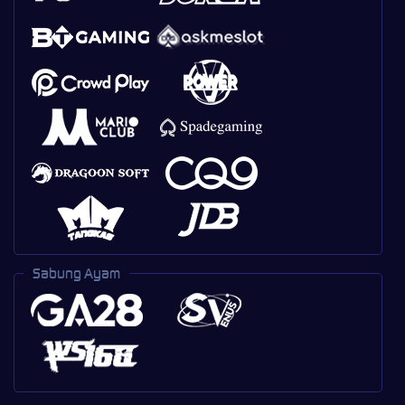
Sabung Ayam