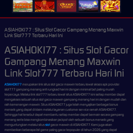
ASIAHOKI77 : Situs Slot Gacor Gampang Menang Maxwin
Link Slot777 Terbaru Hari Ini
ASIAHOKI77 : Situs Slot Gacor
Gampang Menang Maxwin
Link Slot777 Terbaru Hari Ini
ASIAHOKI77
merupakan link situs slot gacor maxwin terbaru lewat akses apk provider
slot777 gampang menang anti rungkad hari ini dengan minimal bet paling murah
terpercaya. Melalui link slot777 terbaru lewat situs ASIAHOKI77 kini setiap member dapat
mengakses sebuah situs slot gacor maxwin gampang menang hari ini dengan mudah dan
raih kemenangan maxwin. Situs ASIAHOKI77 juga telah menyajikan berbagai bonus
menarik yang dapat di klaim melalui layanan customer service ramah ASIAHOKI77.
Sehingga hal tersebut dapat membantu setiap member dapat bermain secara gampang
menang serta bisa mengkombinasikan jackpot oleh sebuah bonus menarik yang
menguntungkan melalui situs
slot
gacor maxwin di ASIAHOKI77. Kami juga akan
memberikan beberapa list game paling gacor terpopuler di tahun 2026 yang dapat